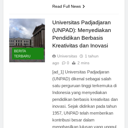
baik…
Read Full News
Universitas Padjadjaran
(UNPAD): Menyediakan
Pendidikan Berbasis
Kreativitas dan Inovasi
BERITA
Universitas
1 tahun
TERBARU
ago
0
2 mins
[ad_1] Universitas Padjadjaran
(UNPAD) dikenal sebagai salah
satu perguruan tinggi terkemuka di
Indonesia yang menyediakan
pendidikan berbasis kreativitas dan
inovasi. Sejak didirikan pada tahun
1957, UNPAD telah memberikan
kontribusi besar dalam