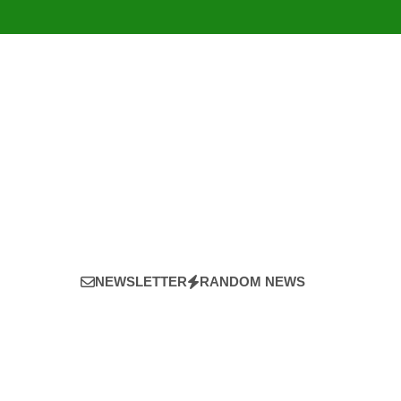
NEWSLETTER
RANDOM NEWS