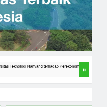
g terhadap Perekonomian Singapura
Universitas Teknol
3 Hari Ago