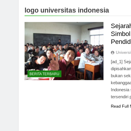
logo universitas indonesia
Sejara
Simbol
Pendid
Universi
[ad_1] Se
dipisahkan 
BERITA TERBARU
bukan sek
kebanggaan
Indonesia 
tersendiri
Read Full