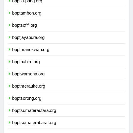
bpptkupang.org
bpptambon.org
bpptsofifi.org
bpptjayapura.org
bpptmanokwari.org
bpptnabire.org
bpptwamena.org
bpptmerauke.org
bpptsorong.org
bpptsumaterautara.org
bpptsumaterabarat.org