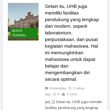
Selain itu, UHB juga
memiliki fasilitas
pendukung yang lengkap
dan modern, seperti
BERITA
laboratorium,
TERBARU
perpustakaan, dan pusat
kegiatan mahasiswa. Hal
ini memungkinkan
mahasiswa untuk dapat
belajar dan
mengembangkan diri
secara optimal.
Universitas
1 tahun
ago
0
2 mins
[ad_1] Selain itu, UHB juga memiliki