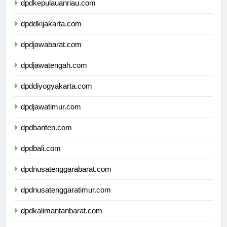
dpdkepulauanriau.com
dpddkijakarta.com
dpdjawabarat.com
dpdjawatengah.com
dpddiyogyakarta.com
dpdjawatimur.com
dpdbanten.com
dpdbali.com
dpdnusatenggarabarat.com
dpdnusatenggaratimur.com
dpdkalimantanbarat.com