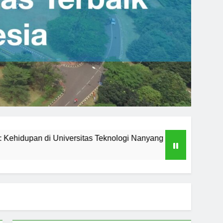
as Teknologi Nanyang
Dampak Universitas Teknologi N
3 Hari Ago