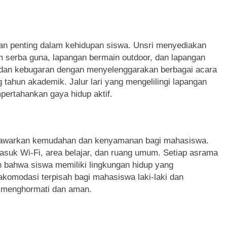
an penting dalam kehidupan siswa. Unsri menyediakan
ium serba guna, lapangan bermain outdoor, dan lapangan
dan kebugaran dengan menyelenggarakan berbagai acara
 tahun akademik. Jalur lari yang mengelilingi lapangan
mpertahankan gaya hidup aktif.
awarkan kemudahan dan kenyamanan bagi mahasiswa.
masuk Wi-Fi, area belajar, dan ruang umum. Setiap asrama
n bahwa siswa memiliki lingkungan hidup yang
akomodasi terpisah bagi mahasiswa laki-laki dan
 menghormati dan aman.