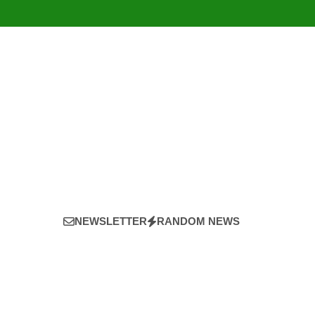
NEWSLETTER
RANDOM NEWS