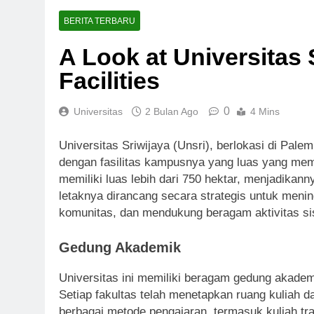
BERITA TERBARU
A Look at Universitas
Facilities
0
Universitas
2 Bulan Ago
4 Mins
Universitas Sriwijaya (Unsri), berlokasi di Pale
dengan fasilitas kampusnya yang luas yang mem
memiliki luas lebih dari 750 hektar, menjadikanny
letaknya dirancang secara strategis untuk meni
komunitas, dan mendukung beragam aktivitas si
Gedung Akademik
Universitas ini memiliki beragam gedung akadem
Setiap fakultas telah menetapkan ruang kuliah 
berbagai metode pengajaran, termasuk kuliah trad