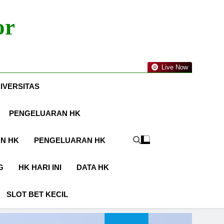
or
Live Now
IVERSITAS
PENGELUARAN HK
N HK
PENGELUARAN HK
G
HK HARI INI
DATA HK
SLOT BET KECIL