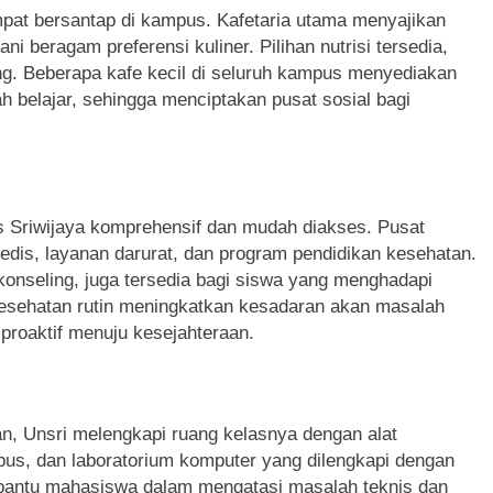
mpat bersantap di kampus. Kafetaria utama menyajikan
i beragam preferensi kuliner. Pilihan nutrisi tersedia,
. Beberapa kafe kecil di seluruh kampus menyediakan
h belajar, sehingga menciptakan pusat sosial bagi
s Sriwijaya komprehensif dan mudah diakses. Pusat
dis, layanan darurat, dan program pendidikan kesehatan.
onseling, juga tersedia bagi siswa yang menghadapi
sehatan rutin meningkatkan kesadaran akan masalah
oaktif menuju kesejahteraan.
n, Unsri melengkapi ruang kelasnya dengan alat
pus, dan laboratorium komputer yang dilengkapi dengan
embantu mahasiswa dalam mengatasi masalah teknis dan