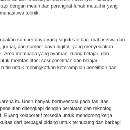
gkapi dengan mesin dan perangkat lunak mutakhir yang
 mahasiswa teknik.
erupakan sumber daya yang signifikan bagi mahasiswa dan
 jurnal, dan sumber daya digital, yang menyediakan
al. Area membaca yang nyaman, ruang belajar, dan
tuk memfasilitasi sesi penelitian dan belajar.
utin untuk meningkatkan keterampilan penelitian dan
arena itu Unsri banyak berinvestasi pada fasilitas
m penelitian dilengkapi dengan peralatan dan teknologi
f. Ruang kolaboratif tersedia untuk mendorong kerja
ultas dari berbagai bidang untuk terhubung dan berbagi