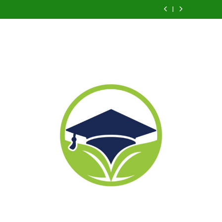
Kesaksian
Dampak
Teknologi
Terbaik
Nanyang:
Kehidupan
Teknologi
Terbaik
Nanyang:
Mahasiswa:
Universitas
Nanyang
di
Merintis
di
Nanyang
di
Merintis
Kehidupan
Teknologi
terhadap
Universitas
Keberlanjutan
Universitas
terhadap
Universitas
Keberlanjutan
di
Nanyang
Perekonomian
Teknologi
dalam
Teknologi
Perekonomian
Teknologi
dalam
Universitas
terhadap
Singapura
Nanyang
Pendidikan
Nanyang
Singapura
Nanyang
Pendidikan
Teknologi
Perekonomian
Nanyang
Singapura