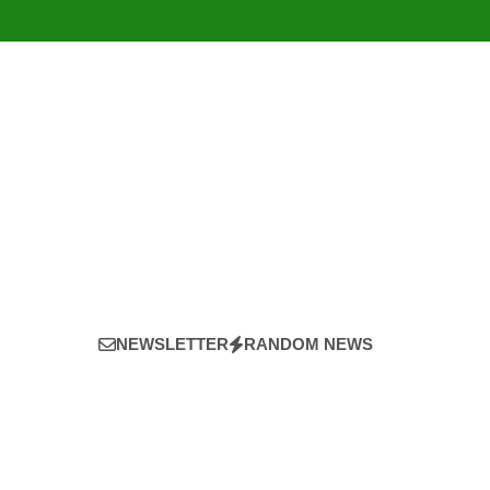
NEWSLETTER
RANDOM NEWS