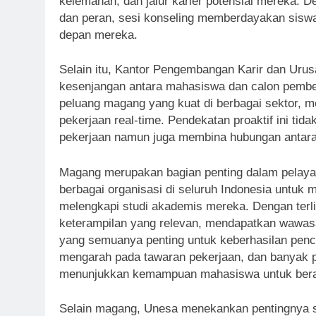
kelemahan, dan jalur karier potensial mereka.
dan peran, sesi konseling memberdayakan sisw
depan mereka.
Selain itu, Kantor Pengembangan Karir dan Uru
kesenjangan antara mahasiswa dan calon pemberi
peluang magang yang kuat di berbagai sektor, 
pekerjaan real-time. Pendekatan proaktif ini t
pekerjaan namun juga membina hubungan antara 
Magang merupakan bagian penting dalam pelayan
berbagai organisasi di seluruh Indonesia untu
melengkapi studi akademis mereka. Dengan ter
keterampilan yang relevan, mendapatkan wawasa
yang semuanya penting untuk keberhasilan penca
mengarah pada tawaran pekerjaan, dan banyak
menunjukkan kemampuan mahasiswa untuk berad
Selain magang, Unesa menekankan pentingnya sof