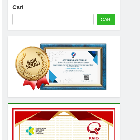
Cari
CARI