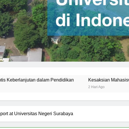
m Pendidikan
Kesaksian Mahasiswa: Kehidupan di Univer
2 Hari Ago
port at Universitas Negeri Surabaya