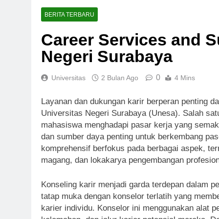
BERITA TERBARU
Career Services and S
Negeri Surabaya
0
Universitas
2 Bulan Ago
4 Mins
Layanan dan dukungan karir berperan penting d
Universitas Negeri Surabaya (Unesa). Salah sat
mahasiswa menghadapi pasar kerja yang semaki
dan sumber daya penting untuk berkembang pasc
komprehensif berfokus pada berbagai aspek, te
magang, dan lokakarya pengembangan profesion
Konseling karir menjadi garda terdepan dalam p
tatap muka dengan konselor terlatih yang membe
karier individu. Konselor ini menggunakan alat 