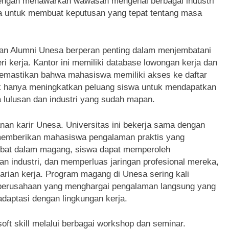
 Dengan menawarkan wawasan mengenai berbagai industri
a untuk membuat keputusan yang tepat tentang masa
san Alumni Unesa berperan penting dalam menjembatani
 kerja. Kantor ini memiliki database lowongan kerja dan
memastikan bahwa mahasiswa memiliki akses ke daftar
idak hanya meningkatkan peluang siswa untuk mendapatkan
lulusan dan industri yang sudah mapan.
an karir Unesa. Universitas ini bekerja sama dengan
k memberikan mahasiswa pengalaman praktis yang
libat dalam magang, siswa dapat memperoleh
n industri, dan memperluas jaringan profesional mereka,
rian kerja. Program magang di Unesa sering kali
 perusahaan yang menghargai pengalaman langsung yang
aptasi dengan lingkungan kerja.
t skill melalui berbagai workshop dan seminar.