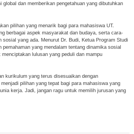
 global dan memberikan pengetahuan yang dibutuhkan
pakan pilihan yang menarik bagi para mahasiswa UT.
ang berbagai aspek masyarakat dan budaya, serta cara-
sosial yang ada. Menurut Dr. Budi, Ketua Program Studi
kan pemahaman yang mendalam tentang dinamika sosial
uk menciptakan lulusan yang peduli dan mampu
an kurikulum yang terus disesuaikan dengan
menjadi pilihan yang tepat bagi para mahasiswa yang
unia kerja. Jadi, jangan ragu untuk memilih jurusan yang