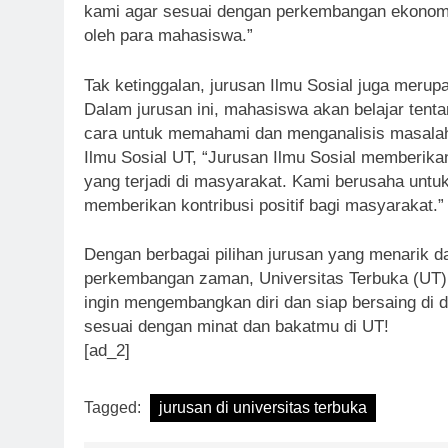
kami agar sesuai dengan perkembangan ekonomi
oleh para mahasiswa.”
Tak ketinggalan, jurusan Ilmu Sosial juga meru
Dalam jurusan ini, mahasiswa akan belajar tent
cara untuk memahami dan menganalisis masalah 
Ilmu Sosial UT, “Jurusan Ilmu Sosial memberi
yang terjadi di masyarakat. Kami berusaha unt
memberikan kontribusi positif bagi masyarakat.”
Dengan berbagai pilihan jurusan yang menarik d
perkembangan zaman, Universitas Terbuka (UT) 
ingin mengembangkan diri dan siap bersaing di d
sesuai dengan minat dan bakatmu di UT!
[ad_2]
Tagged:
jurusan di universitas terbuka