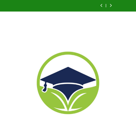
Kesaksian
Dampak
Teknologi
Terbaik
Nanyang:
Kehidupan
Teknologi
Terbaik
Nanyang:
Mahasiswa:
Universitas
Nanyang
di
Merintis
di
Nanyang
di
Merintis
Kehidupan
Teknologi
terhadap
Universitas
Keberlanjutan
Universitas
terhadap
Universitas
Keberlanjutan
di
Nanyang
Perekonomian
Teknologi
dalam
Teknologi
Perekonomian
Teknologi
dalam
Universitas
terhadap
Singapura
Nanyang
Pendidikan
Nanyang
Singapura
Nanyang
Pendidikan
Teknologi
Perekonomian
Nanyang
Singapura