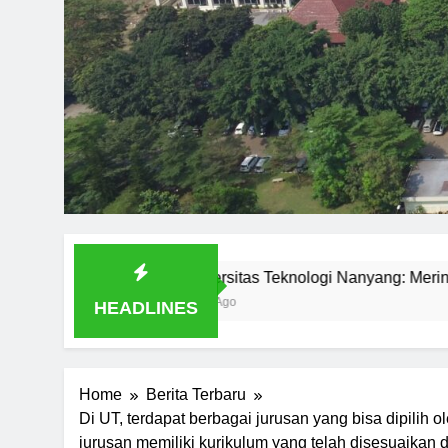
iversitas Teknologi Nanyang: Merintis Keberlanjutan dalam Pe
ari Ago
HEADLINES
Home
Berita Terbaru
Di UT, terdapat berbagai jurusan yang bisa dipilih 
jurusan memiliki kurikulum yang telah disesuaika