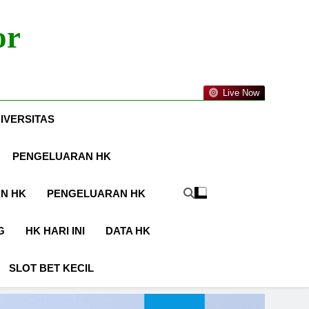
or
Live Now
IVERSITAS
PENGELUARAN HK
N HK
PENGELUARAN HK
G
HK HARI INI
DATA HK
SLOT BET KECIL