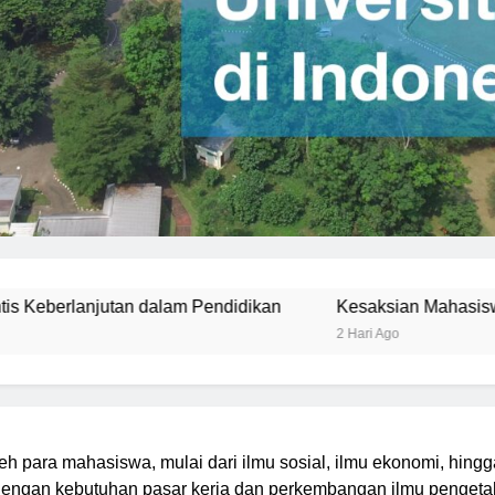
ndidikan
Kesaksian Mahasiswa: Kehidupan di Universita
2 Hari Ago
oleh para mahasiswa, mulai dari ilmu sosial, ilmu ekonomi, hing
n dengan kebutuhan pasar kerja dan perkembangan ilmu penget