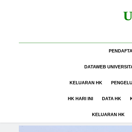
U
PENDAFT
DATAWEB UNIVERSITA
KELUARAN HK
PENGEL
HK HARI INI
DATA HK
KELUARAN HK