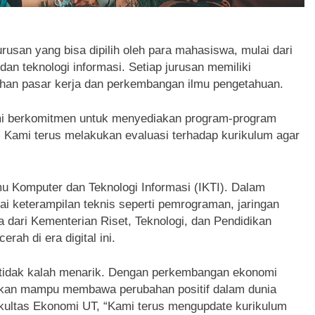
urusan yang bisa dipilih oleh para mahasiswa, mulai dari
dan teknologi informasi. Setiap jurusan memiliki
uhan pasar kerja dan perkembangan ilmu pengetahuan.
ami berkomitmen untuk menyediakan program-program
 Kami terus melakukan evaluasi terhadap kurikulum agar
mu Komputer dan Teknologi Informasi (IKTI). Dalam
ai keterampilan teknis seperti pemrograman, jaringan
 dari Kementerian Riset, Teknologi, dan Pendidikan
rah di era digital ini.
a tidak kalah menarik. Dengan perkembangan ekonomi
apkan mampu membawa perubahan positif dalam dunia
akultas Ekonomi UT, “Kami terus mengupdate kurikulum