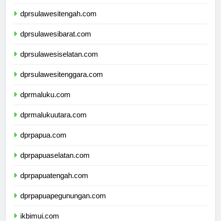
dprgorontalo.com
dprsulawesitengah.com
dprsulawesibarat.com
dprsulawesiselatan.com
dprsulawesitenggara.com
dprmaluku.com
dprmalukuutara.com
dprpapua.com
dprpapuaselatan.com
dprpapuatengah.com
dprpapuapegunungan.com