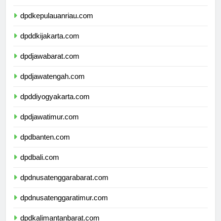
dpdkepulauanbangkabelitung.com
dpdkepulauanriau.com
dpddkijakarta.com
dpdjawabarat.com
dpdjawatengah.com
dpddiyogyakarta.com
dpdjawatimur.com
dpdbanten.com
dpdbali.com
dpdnusatenggarabarat.com
dpdnusatenggaratimur.com