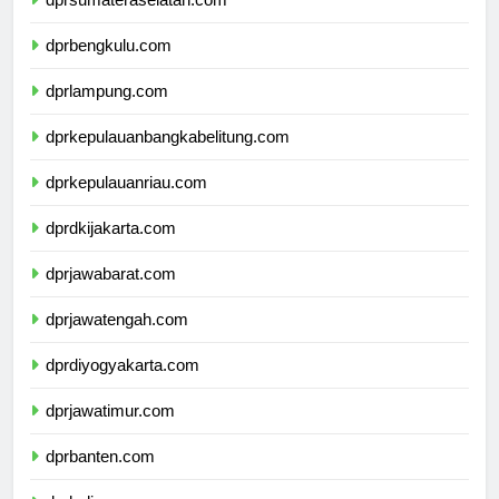
dprsumateraselatan.com
dprbengkulu.com
dprlampung.com
dprkepulauanbangkabelitung.com
dprkepulauanriau.com
dprdkijakarta.com
dprjawabarat.com
dprjawatengah.com
dprdiyogyakarta.com
dprjawatimur.com
dprbanten.com