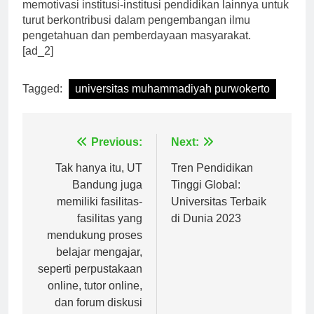
prestasi yang telah diraih oleh UMP dapat terus
memotivasi institusi-institusi pendidikan lainnya untuk
turut berkontribusi dalam pengembangan ilmu
pengetahuan dan pemberdayaan masyarakat.
[ad_2]
Tagged:
universitas muhammadiyah purwokerto
Navigasi
Previous:
Next:
pos
Tak hanya itu, UT
Tren Pendidikan
Bandung juga
Tinggi Global:
memiliki fasilitas-
Universitas Terbaik
fasilitas yang
di Dunia 2023
mendukung proses
belajar mengajar,
seperti perpustakaan
online, tutor online,