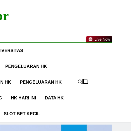
or
Live Now
IVERSITAS
PENGELUARAN HK
N HK
PENGELUARAN HK
G
HK HARI INI
DATA HK
SLOT BET KECIL