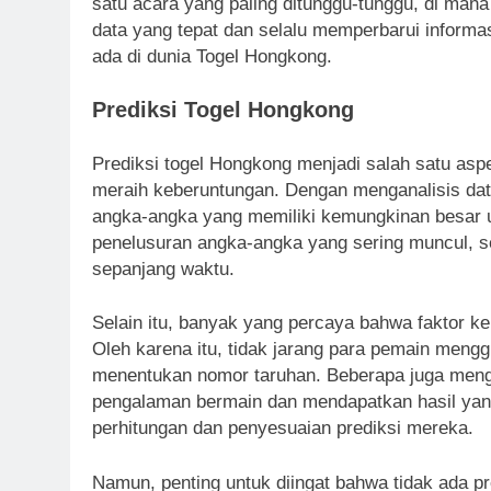
satu acara yang paling ditunggu-tunggu, di m
data yang tepat dan selalu memperbarui informa
ada di dunia Togel Hongkong.
Prediksi Togel Hongkong
Prediksi togel Hongkong menjadi salah satu asp
meraih keberuntungan. Dengan menganalisis da
angka-angka yang memiliki kemungkinan besar un
penelusuran angka-angka yang sering muncul, se
sepanjang waktu.
Selain itu, banyak yang percaya bahwa faktor ke
Oleh karena itu, tidak jarang para pemain men
menentukan nomor taruhan. Beberapa juga mengi
pengalaman bermain dan mendapatkan hasil yang
perhitungan dan penyesuaian prediksi mereka.
Namun, penting untuk diingat bahwa tidak ada 