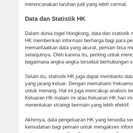
merencanakan taruhan judi yang lebih cermat.
Data dan Statistik HK
Dalam dunia togel Hongkong, data dan statistik 
HK memberikan informasi berharga bagi para pe
memanfaatkan data yang akurat, pemain bisa mem
selanjutnya. Oleh karena itu, penting untuk me
bagaimana angka-angka tersebut berhubungan sa
Selain itu, statistik HK juga dapat membantu 
yang jarang keluar. Dengan memahami frekuensi
untuk menang. Hal ini juga mencakup analisis te
Keluaran HK malam ini atau Keluaran HK hari in
menentukan strategi bermain yang lebih efektif.
Akhirnya, data pengeluaran HK yang tersedia se
kemudahan bagi pemain untuk mengakses inform