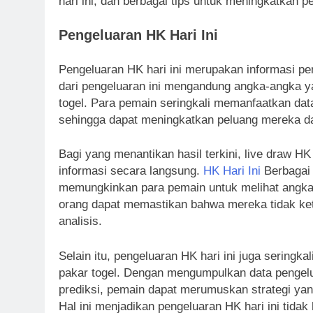
hari ini, dan berbagai tips untuk meningkatkan p
Pengeluaran HK Hari Ini
Pengeluaran HK hari ini merupakan informasi pe
dari pengeluaran ini mengandung angka-angka ya
togel. Para pemain seringkali memanfaatkan dat
sehingga dapat meningkatkan peluang mereka 
Bagi yang menantikan hasil terkini, live draw HK
informasi secara langsung.
HK Hari Ini
Berbagai 
memungkinkan para pemain untuk melihat angka k
orang dapat memastikan bahwa mereka tidak ket
analisis.
Selain itu, pengeluaran HK hari ini juga seringka
pakar togel. Dengan mengumpulkan data penge
prediksi, pemain dapat merumuskan strategi yan
Hal ini menjadikan pengeluaran HK hari ini tidak 