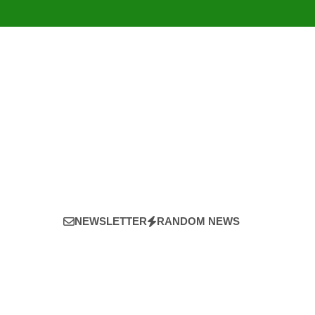
NEWSLETTER
RANDOM NEWS