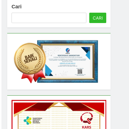
Cari
CARI