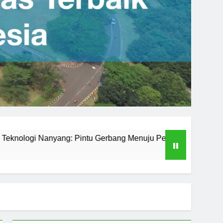
ntu Gerbang Menuju Peluang Karir
Bagaimana Universit
3 Hari Ago