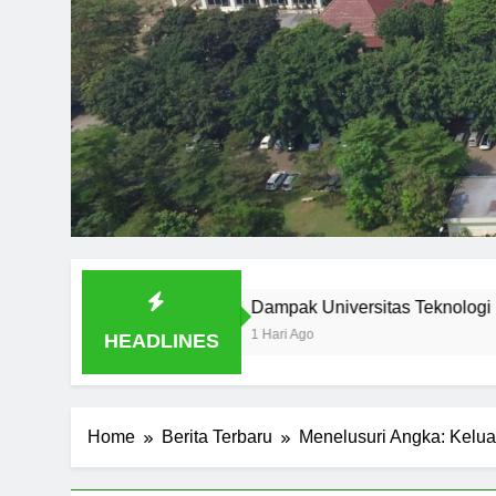
g
Dampak Universitas Teknologi Nanyang terhadap Per
1 Hari Ago
HEADLINES
Home
Berita Terbaru
Menelusuri Angka: Kelua