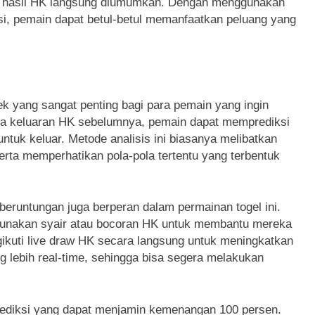
ana hasil HK langsung diumumkan. Dengan menggunakan
si, pemain dapat betul-betul memanfaatkan peluang yang
ek yang sangat penting bagi para pemain yang ingin
ta keluaran HK sebelumnya, pemain dapat memprediksi
tuk keluar. Metode analisis ini biasanya melibatkan
rta memperhatikan pola-pola tertentu yang terbentuk
beruntungan juga berperan dalam permainan togel ini.
ggunakan syair atau bocoran HK untuk membantu mereka
kuti live draw HK secara langsung untuk meningkatkan
 lebih real-time, sehingga bisa segera melakukan
prediksi yang dapat menjamin kemenangan 100 persen.