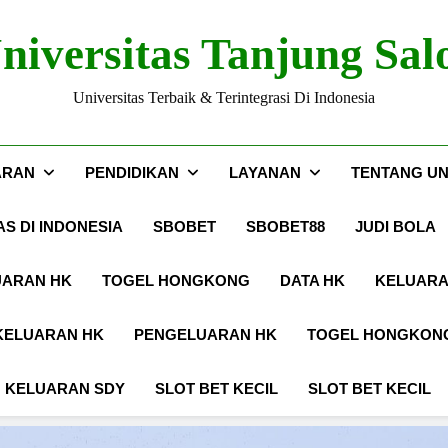
niversitas Tanjung Sal
Universitas Terbaik & Terintegrasi Di Indonesia
ARAN
PENDIDIKAN
LAYANAN
TENTANG UN
S DI INDONESIA
SBOBET
SBOBET88
JUDI BOLA
UARAN HK
TOGEL HONGKONG
DATA HK
KELUARA
KELUARAN HK
PENGELUARAN HK
TOGEL HONGKON
KELUARAN SDY
SLOT BET KECIL
SLOT BET KECIL