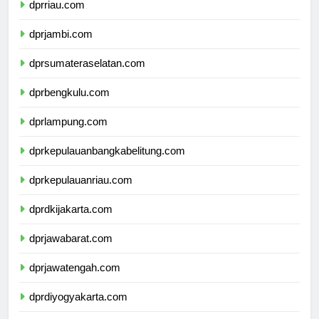
dprriau.com
dprjambi.com
dprsumateraselatan.com
dprbengkulu.com
dprlampung.com
dprkepulauanbangkabelitung.com
dprkepulauanriau.com
dprdkijakarta.com
dprjawabarat.com
dprjawatengah.com
dprdiyogyakarta.com