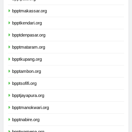
bpptpalu.org
bpptmakassar.org
bpptkendari.org
bpptdenpasar.org
bpptmataram.org
bpptkupang.org
bpptambon.org
bpptsofifi.org
bpptjayapura.org
bpptmanokwari.org
bpptnabire.org