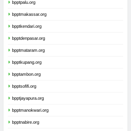
bpptpalu.org
bpptmakassar.org
bpptkendari.org
bpptdenpasar.org
bpptmataram.org
bpptkupang.org
bpptambon.org
bpptsofifi.org
bpptjayapura.org
bpptmanokwari.org
bpptnabire.org