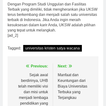
Dengan Program Studi Unggulan dan Fasilitas
Terbaik yang dimiliki, tidak mengherankan jika UKSW
terus berkembang dan menjadi salah satu universitas
terbaik di Indonesia. Jika Anda ingin meraih
kesuksesan dalam karir Anda, UKSW adalah pilihan
yang tepat untuk melangkah.
[ad_2]
Tagged:
universitas kristen satya wacana
Navigasi
Previous:
Next:
pos
Sejak awal
Manfaat dan
berdirinya, UHB
Keuntungan dari
telah memiliki visi
Biaya Universitas
dan misi untuk
Terbuka yang
menjadi lembaga
Terjangkau