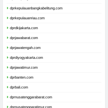
dprlampung.com
dprkepulauanbangkabelitung.com
dprkepulauanriau.com
dprdkijakarta.com
dprjawabarat.com
dprjawatengah.com
dprdiyogyakarta.com
dprjawatimur.com
dprbanten.com
dprbali.com
dprnusatenggarabarat.com