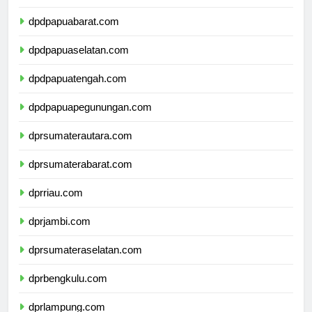
dpdpapua.com
dpdpapuabarat.com
dpdpapuaselatan.com
dpdpapuatengah.com
dpdpapuapegunungan.com
dprsumaterautara.com
dprsumaterabarat.com
dprriau.com
dprjambi.com
dprsumateraselatan.com
dprbengkulu.com