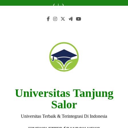
Skip
Merintis
Universitas
Kolaborasi
di
Merintis
Universitas
Kolaborasi
Terbaik
Nanyang:
Keberlanjutan
Teknologi
dan
Universitas
Keberlanjutan
Teknologi
dan
di
Merintis
to
dalam
Nanyang:
Kemitraan
Teknologi
dalam
Nanyang:
Kemitraan
Universitas
Keberlanjutan
content
Pendidikan
Panduan
Internasional
Nanyang
Pendidikan
Panduan
Internasional
Teknologi
dalam
Lengkap
Lengkap
Nanyang
Pendidikan
Universitas Tanjung
Salor
Universitas Terbaik & Terintegrasi Di Indonesia