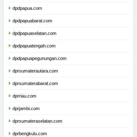
dpdmalukuutara.com
dpdpapua.com
dpdpapuabarat.com
dpdpapuaselatan.com
dpdpapuatengah.com
dpdpapuapegunungan.com
dprsumaterautara.com
dprsumaterabarat.com
dprriau.com
dprjambi.com
dprsumateraselatan.com