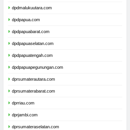
dpdmaluku.com
dpdmalukuutara.com
dpdpapua.com
dpdpapuabarat.com
dpdpapuaselatan.com
dpdpapuatengah.com
dpdpapuapegunungan.com
dprsumaterautara.com
dprsumaterabarat.com
dprriau.com
dprjambi.com