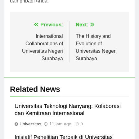
dan pribadi Anda.
Navigasi
Previous:
Next:
pos
International
The History and
Collaborations of
Evolution of
Universitas Negeri
Universitas Negeri
Surabaya
Surabaya
Related News
Universitas Teknologi Nanyang: Kolaborasi
dan Kemitraan Internasional
Universitas
11 jam ago
0