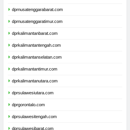
dprbali.com
dprnusatenggarabarat.com
dprnusatenggaratimur.com
dprkalimantanbarat.com
dprkalimantantengah.com
dprkalimantanselatan.com
dprkalimantantimur.com
dprkalimantanutara.com
dprsulawesiutara.com
dprgorontalo.com
dprsulawesitengah.com