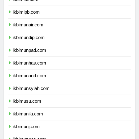
ikbimitb.com
ikbimipb.com
ikbimunair.com
ikbimundip.com
ikbimunpad.com
ikbimunhas.com
ikbimunand.com
ikbimunsyiah.com
ikbimusu.com
ikbimunila.com
ikbimunj.com