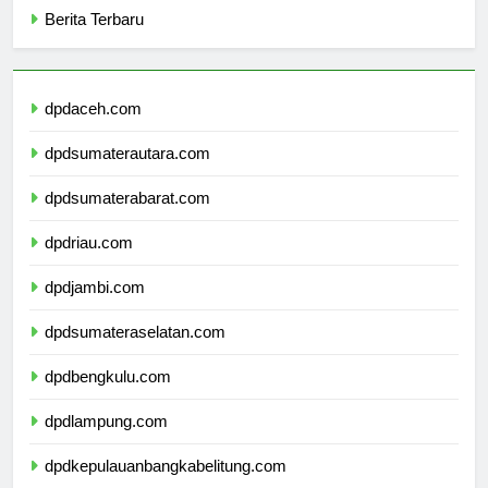
Berita Terbaru
dpdaceh.com
dpdsumaterautara.com
dpdsumaterabarat.com
dpdriau.com
dpdjambi.com
dpdsumateraselatan.com
dpdbengkulu.com
dpdlampung.com
dpdkepulauanbangkabelitung.com