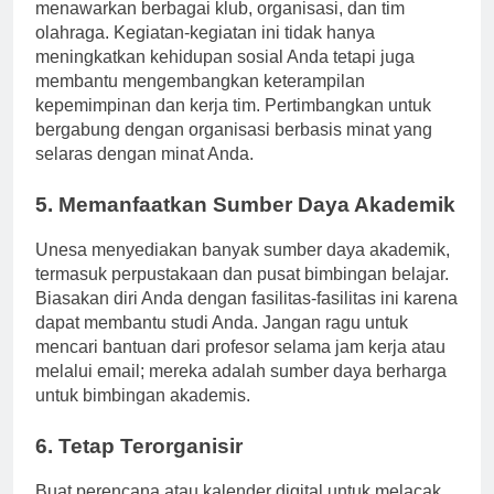
memperkaya pengalaman universitas Anda. Unesa
menawarkan berbagai klub, organisasi, dan tim
olahraga. Kegiatan-kegiatan ini tidak hanya
meningkatkan kehidupan sosial Anda tetapi juga
membantu mengembangkan keterampilan
kepemimpinan dan kerja tim. Pertimbangkan untuk
bergabung dengan organisasi berbasis minat yang
selaras dengan minat Anda.
5. Memanfaatkan Sumber Daya Akademik
Unesa menyediakan banyak sumber daya akademik,
termasuk perpustakaan dan pusat bimbingan belajar.
Biasakan diri Anda dengan fasilitas-fasilitas ini karena
dapat membantu studi Anda. Jangan ragu untuk
mencari bantuan dari profesor selama jam kerja atau
melalui email; mereka adalah sumber daya berharga
untuk bimbingan akademis.
6. Tetap Terorganisir