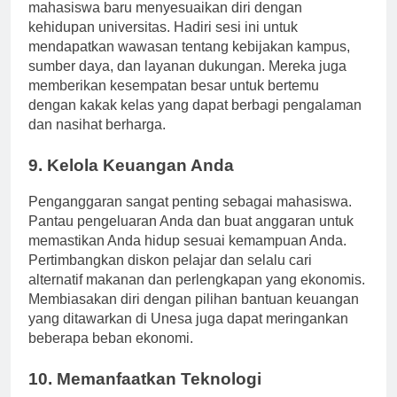
Acara orientasi dirancang untuk membantu
mahasiswa baru menyesuaikan diri dengan
kehidupan universitas. Hadiri sesi ini untuk
mendapatkan wawasan tentang kebijakan kampus,
sumber daya, dan layanan dukungan. Mereka juga
memberikan kesempatan besar untuk bertemu
dengan kakak kelas yang dapat berbagi pengalaman
dan nasihat berharga.
9. Kelola Keuangan Anda
Penganggaran sangat penting sebagai mahasiswa.
Pantau pengeluaran Anda dan buat anggaran untuk
memastikan Anda hidup sesuai kemampuan Anda.
Pertimbangkan diskon pelajar dan selalu cari
alternatif makanan dan perlengkapan yang ekonomis.
Membiasakan diri dengan pilihan bantuan keuangan
yang ditawarkan di Unesa juga dapat meringankan
beberapa beban ekonomi.
10. Memanfaatkan Teknologi