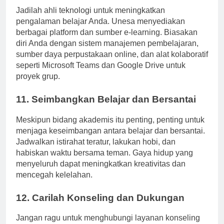
Jadilah ahli teknologi untuk meningkatkan
pengalaman belajar Anda. Unesa menyediakan
berbagai platform dan sumber e-learning. Biasakan
diri Anda dengan sistem manajemen pembelajaran,
sumber daya perpustakaan online, dan alat kolaboratif
seperti Microsoft Teams dan Google Drive untuk
proyek grup.
11. Seimbangkan Belajar dan Bersantai
Meskipun bidang akademis itu penting, penting untuk
menjaga keseimbangan antara belajar dan bersantai.
Jadwalkan istirahat teratur, lakukan hobi, dan
habiskan waktu bersama teman. Gaya hidup yang
menyeluruh dapat meningkatkan kreativitas dan
mencegah kelelahan.
12. Carilah Konseling dan Dukungan