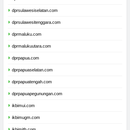
dprsulawesibarat.com
dprsulawesiselatan.com
dprsulawesitenggara.com
dprmaluku.com
dprmalukuutara.com
dprpapua.com
dprpapuaselatan.com
dprpapuatengah.com
dprpapuapegunungan.com
ikbimui.com
ikbimugm.com