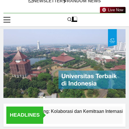
NEWSLETTER
RANDOM NEWS
Live Now
knologi Nanyang: Kolaborasi dan Kemitraan Internasional
HEADLINES