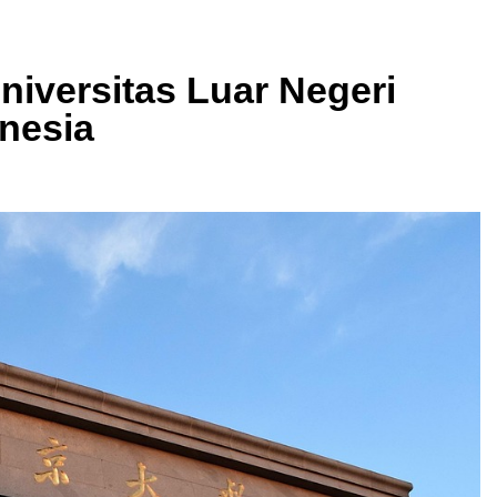
niversitas Luar Negeri
nesia