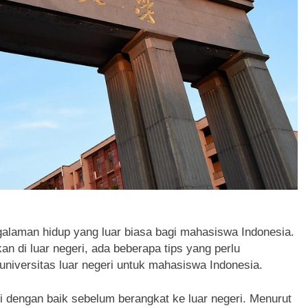
engalaman hidup yang luar biasa bagi mahasiswa Indonesia.
 di luar negeri, ada beberapa tips yang perlu
i universitas luar negeri untuk mahasiswa Indonesia.
 dengan baik sebelum berangkat ke luar negeri. Menurut