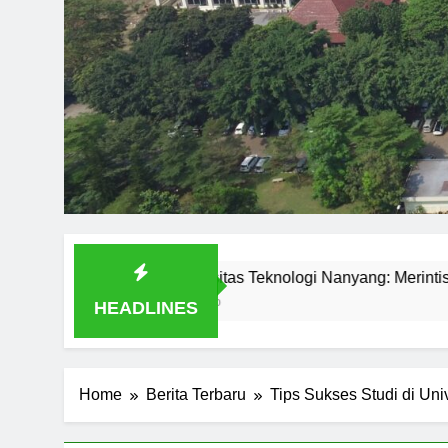
Universitas Teknologi Nanyang: Merintis Keberlanjutan dalam 
 Hari Ago
HEADLINES
Home
Berita Terbaru
Tips Sukses Studi di Uni