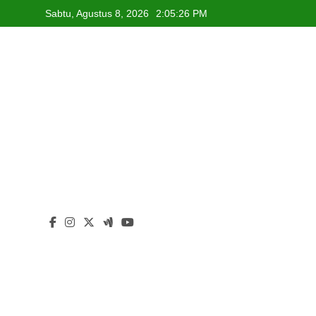
Skip
Sabtu, Agustus 8, 2026
2:05:28 PM
to
content