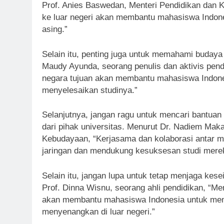
Prof. Anies Baswedan, Menteri Pendidikan dan
ke luar negeri akan membantu mahasiswa Indone
asing.”
Selain itu, penting juga untuk memahami budaya 
Maudy Ayunda, seorang penulis dan aktivis pen
negara tujuan akan membantu mahasiswa Indones
menyelesaikan studinya.”
Selanjutnya, jangan ragu untuk mencari bantu
dari pihak universitas. Menurut Dr. Nadiem Maka
Kebudayaan, “Kerjasama dan kolaborasi antar m
jaringan dan mendukung kesuksesan studi mere
Selain itu, jangan lupa untuk tetap menjaga ke
Prof. Dinna Wisnu, seorang ahli pendidikan, “
akan membantu mahasiswa Indonesia untuk memi
menyenangkan di luar negeri.”