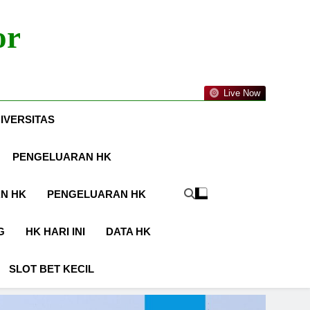
or
Live Now
IVERSITAS
PENGELUARAN HK
N HK
PENGELUARAN HK
G
HK HARI INI
DATA HK
SLOT BET KECIL