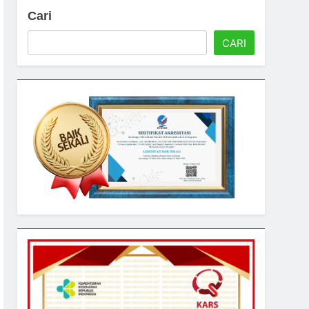
Cari
CARI