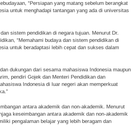
 Kebudayaan, “Persiapan yang matang sebelum berangkat
sia untuk menghadapi tantangan yang ada di universitas
dan sistem pendidikan di negara tujuan. Menurut Dr.
didikan, “Memahami budaya dan sistem pendidikan di
ia untuk beradaptasi lebih cepat dan sukses dalam
an dan dukungan dari sesama mahasiswa Indonesia maupun
rim, pendiri Gojek dan Menteri Pendidikan dan
ahasiswa Indonesia di luar negeri akan memperkuat
ka.”
seimbangan antara akademik dan non-akademik. Menurut
Menjaga keseimbangan antara akademik dan non-akademik
liki pengalaman belajar yang lebih beragam dan