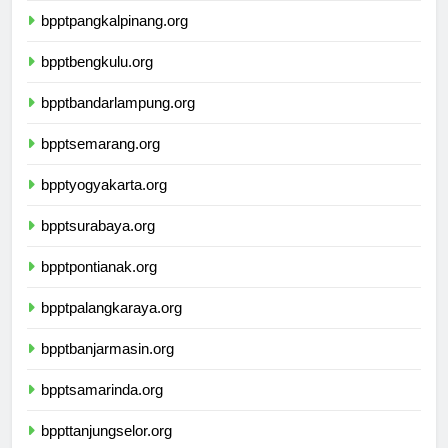
bpptpangkalpinang.org
bpptbengkulu.org
bpptbandarlampung.org
bpptsemarang.org
bpptyogyakarta.org
bpptsurabaya.org
bpptpontianak.org
bpptpalangkaraya.org
bpptbanjarmasin.org
bpptsamarinda.org