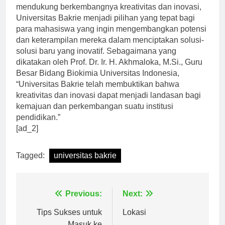
Dengan berbagai program dan fasilitas yang
mendukung berkembangnya kreativitas dan inovasi,
Universitas Bakrie menjadi pilihan yang tepat bagi
para mahasiswa yang ingin mengembangkan potensi
dan keterampilan mereka dalam menciptakan solusi-
solusi baru yang inovatif. Sebagaimana yang
dikatakan oleh Prof. Dr. Ir. H. Akhmaloka, M.Si., Guru
Besar Bidang Biokimia Universitas Indonesia,
“Universitas Bakrie telah membuktikan bahwa
kreativitas dan inovasi dapat menjadi landasan bagi
kemajuan dan perkembangan suatu institusi
pendidikan.”
[ad_2]
Tagged:
universitas bakrie
Navigasi
Previous:
Next:
pos
Tips Sukses untuk
Lokasi