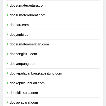
dpdsumaterautara.com
dpdsumaterabarat.com
dpdriau.com
dpdjambi.com
dpdsumateraselatan.com
dpdbengkulu.com
dpdlampung.com
dpdkepulauanbangkabelitung.com
dpdkepulauanriau.com
dpddkijakarta.com