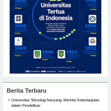
Berita Terbaru
Universitas Teknologi Nanyang: Merintis Keberlanjutan
dalam Pendidikan