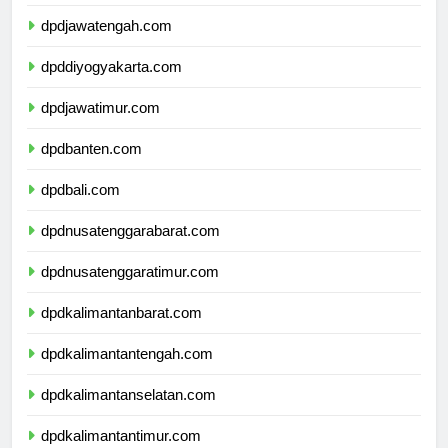
dpdjawabarat.com
dpdjawatengah.com
dpddiyogyakarta.com
dpdjawatimur.com
dpdbanten.com
dpdbali.com
dpdnusatenggarabarat.com
dpdnusatenggaratimur.com
dpdkalimantanbarat.com
dpdkalimantantengah.com
dpdkalimantanselatan.com