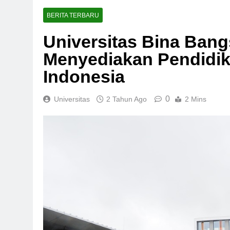
BERITA TERBARU
Universitas Bina Ban
Menyediakan Pendidika
Indonesia
0
Universitas
2 Tahun Ago
2 Mins