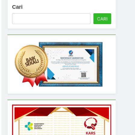
Cari
CARI