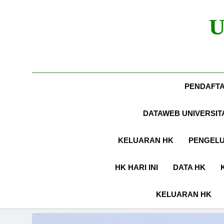
U
PENDAFT
DATAWEB UNIVERSITA
KELUARAN HK
PENGEL
HK HARI INI
DATA HK
KELUARAN HK