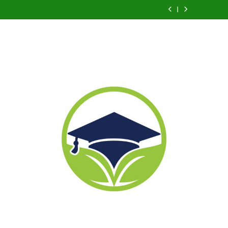
Dampak
Universitas
Nanyang:
Nanyang:
Kehidupan
Teknologi
Nanyang:
Nanyang:
Kehidupan
Universitas
Teknologi
Pintu
Merintis
di
Nanyang
Pintu
Merintis
di
Teknologi
Nanyang:
Gerbang
Keberlanjutan
Universitas
terhadap
Gerbang
Keberlanjutan
Universitas
Nanyang
Pintu
Menuju
dalam
Teknologi
Perekonomian
Menuju
dalam
Teknologi
terhadap
Gerbang
Peluang
Pendidikan
Nanyang
Singapura
Peluang
Pendidikan
Nanyang
Perekonomian
Menuju
Karir
Karir
Singapura
Peluang
Karir