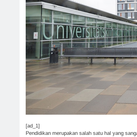
[ad_1]
Pendidikan merupakan salah satu hal yang sang