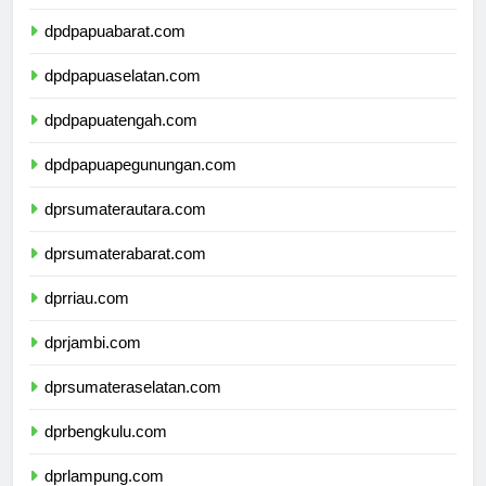
dpdpapua.com
dpdpapuabarat.com
dpdpapuaselatan.com
dpdpapuatengah.com
dpdpapuapegunungan.com
dprsumaterautara.com
dprsumaterabarat.com
dprriau.com
dprjambi.com
dprsumateraselatan.com
dprbengkulu.com