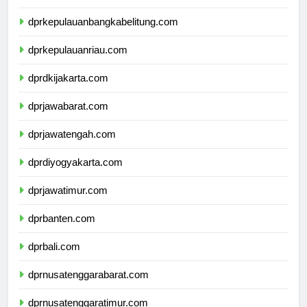
dprlampung.com
dprkepulauanbangkabelitung.com
dprkepulauanriau.com
dprdkijakarta.com
dprjawabarat.com
dprjawatengah.com
dprdiyogyakarta.com
dprjawatimur.com
dprbanten.com
dprbali.com
dprnusatenggarabarat.com