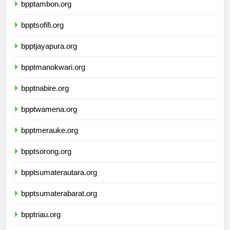
bpptambon.org
bpptsofifi.org
bpptjayapura.org
bpptmanokwari.org
bpptnabire.org
bpptwamena.org
bpptmerauke.org
bpptsorong.org
bpptsumaterautara.org
bpptsumaterabarat.org
bpptriau.org