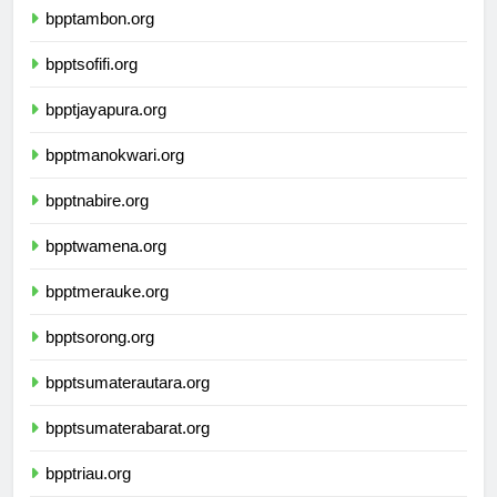
bpptambon.org
bpptsofifi.org
bpptjayapura.org
bpptmanokwari.org
bpptnabire.org
bpptwamena.org
bpptmerauke.org
bpptsorong.org
bpptsumaterautara.org
bpptsumaterabarat.org
bpptriau.org