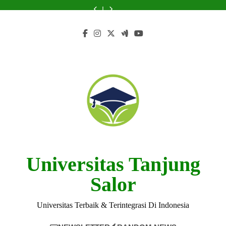
Skip
Nanyang
di
Merintis
di
Nanyang
di
Merintis
Kehidupan
Teknologi
terhadap
Universitas
Keberlanjutan
Universitas
terhadap
Universitas
Keberlanjutan
di
Nanyang
to
Perekonomian
Teknologi
dalam
Teknologi
Perekonomian
Teknologi
dalam
Universitas
terhadap
content
Singapura
Nanyang
Pendidikan
Nanyang
Singapura
Nanyang
Pendidikan
Teknologi
Perekonomian
Nanyang
Singapura
Universitas Tanjung
Salor
Universitas Terbaik & Terintegrasi Di Indonesia