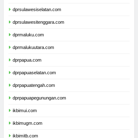
dprsulawesibarat.com
dprsulawesiselatan.com
dprsulawesitenggara.com
dprmaluku.com
dprmalukuutara.com
dprpapua.com
dprpapuaselatan.com
dprpapuatengah.com
dprpapuapegunungan.com
ikbimui.com
ikbimugm.com