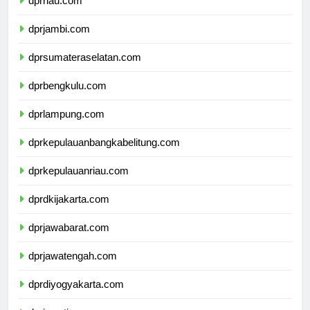
dprriau.com
dprjambi.com
dprsumateraselatan.com
dprbengkulu.com
dprlampung.com
dprkepulauanbangkabelitung.com
dprkepulauanriau.com
dprdkijakarta.com
dprjawabarat.com
dprjawatengah.com
dprdiyogyakarta.com