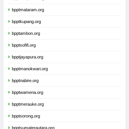
bpptdenpasar.org
bpptmataram.org
bpptkupang.org
bpptambon.org
bpptsofifi.org
bpptjayapura.org
bpptmanokwari.org
bpptnabire.org
bpptwamena.org
bpptmerauke.org
bpptsorong.org