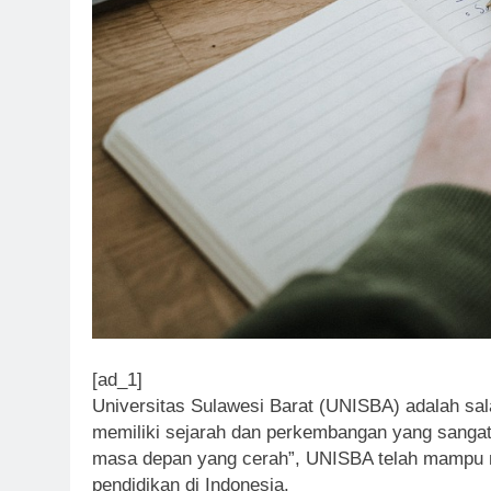
[ad_1]
Universitas Sulawesi Barat (UNISBA) adalah sala
memiliki sejarah dan perkembangan yang sangat
masa depan yang cerah”, UNISBA telah mampu m
pendidikan di Indonesia.