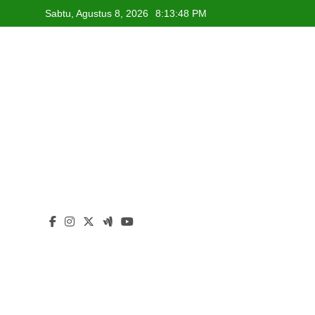
Skip
Sabtu, Agustus 8, 2026
8:13:50 PM
to
content