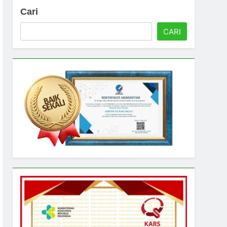
Cari
CARI