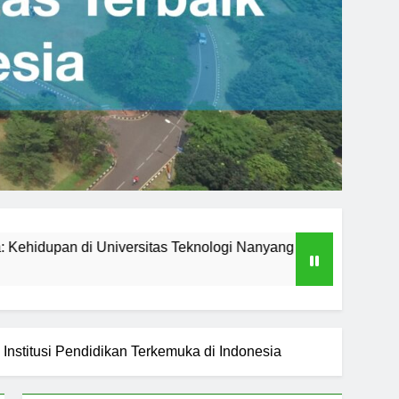
 Teknologi Nanyang
Dampak Universitas Teknologi Nany
3 Hari Ago
nstitusi Pendidikan Terkemuka di Indonesia