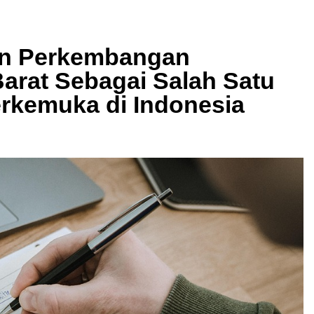
an Perkembangan
Barat Sebagai Salah Satu
Terkemuka di Indonesia