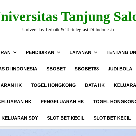
niversitas Tanjung Sal
Universitas Terbaik & Terintegrasi Di Indonesia
ARAN
PENDIDIKAN
LAYANAN
TENTANG UN
S DI INDONESIA
SBOBET
SBOBET88
JUDI BOLA
UARAN HK
TOGEL HONGKONG
DATA HK
KELUARA
KELUARAN HK
PENGELUARAN HK
TOGEL HONGKON
KELUARAN SDY
SLOT BET KECIL
SLOT BET KECIL