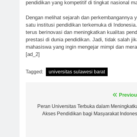
pendidikan yang kompetitif di tingkat nasional m
Dengan melihat sejarah dan perkembangannya ya
satu institusi pendidikan terkemuka di Indonesia
terus berinovasi dan meningkatkan kualitas pe
prestasi di dunia pendidikan. Jadi, tidak salah j
mahasiswa yang ingin mengejar mimpi dan mera
[ad_2]
Tagged:
universitas sulawesi barat
Navigasi
Previou
pos
Peran Universitas Terbuka dalam Meningkatk
Akses Pendidikan bagi Masyarakat Indones