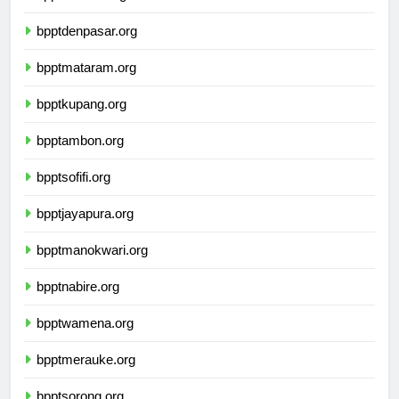
bpptkendari.org
bpptdenpasar.org
bpptmataram.org
bpptkupang.org
bpptambon.org
bpptsofifi.org
bpptjayapura.org
bpptmanokwari.org
bpptnabire.org
bpptwamena.org
bpptmerauke.org