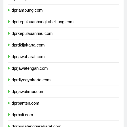
dprbengkulu.com
dprlampung.com
dprkepulauanbangkabelitung.com
dprkepulauanriau.com
dprdkijakarta.com
dprjawabarat.com
dprjawatengah.com
dprdiyogyakarta.com
dprjawatimur.com
dprbanten.com
dprbali.com