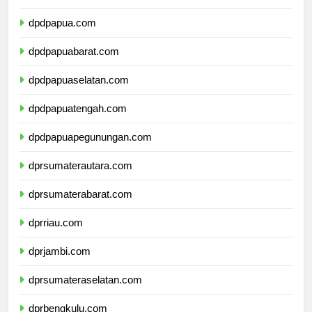
dpdmalukuutara.com
dpdpapua.com
dpdpapuabarat.com
dpdpapuaselatan.com
dpdpapuatengah.com
dpdpapuapegunungan.com
dprsumaterautara.com
dprsumaterabarat.com
dprriau.com
dprjambi.com
dprsumateraselatan.com