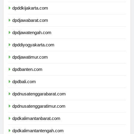
dpdkepulauanriau.com
dpddkijakarta.com
dpdjawabarat.com
dpdjawatengah.com
dpddiyogyakarta.com
dpdjawatimur.com
dpdbanten.com
dpdbali.com
dpdnusatenggarabarat.com
dpdnusatenggaratimur.com
dpdkalimantanbarat.com